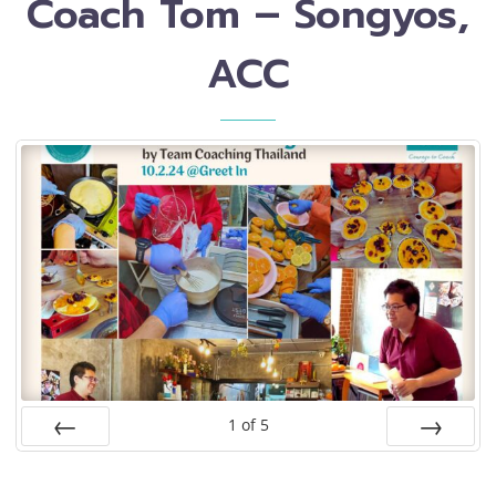
Coach Tom – Songyos,
ACC
1
of
5
PREV
NEXT