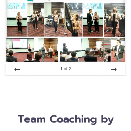
1
of
2
PREV
NEXT
Team Coaching by