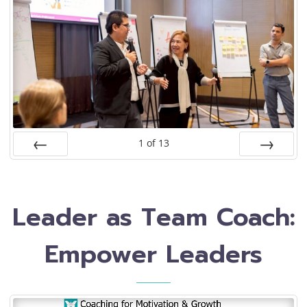
1
of
13
PREV
NEXT
Leader as Team Coach:
Empower Leaders