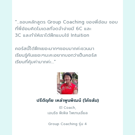
รู
ไป
เป
เดี
"...ชอบหลักสูตร Group Coaching ของพี่อ้อม ชอบ
ที่พี่อ้อมคิดโมเดลที่จดจำง่ายมี 6C และ
กระ
3C และทำให้เราได้ฝึกแบบใช้ Intuition
Des
น
ประ
นา
คอร์สนี้ได้ฝึกเยอะมากๆชอบมากค่ะชวนมา
จึง
ตัว
เรียนรู้คันเยอะๆนะคะอยากบอกว่าเป็นคอร์ส
Coa
เรียนที่คุ้มค่ามากค่ะ..."
Coa
ทั
ควา
ขอใ
ปรีติฤทัย เหล่าพูนพัฒน์ (โค้ชส้ม)
El Coach,
เอนริช พีเพิล โพเทนเชี่ยล
Group Coaching รุ่น 4