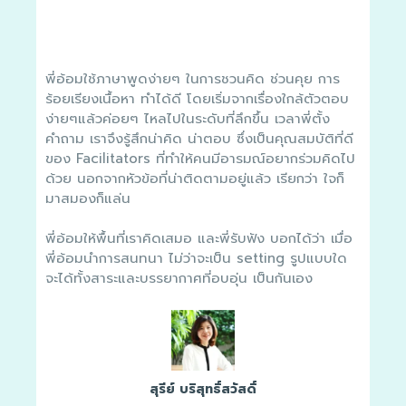
ได้
บัน
หมา
ณา
คลา
ค้ช
พี่อ้อมใช้ภาษาพูดง่ายๆ ในการชวนคิด ช่วนคุย การ
สิ่
ร้อยเรียงเนื้อหา ทำได้ดี โดยเริ่มจากเรื่องใกล้ตัวตอบ
่ได้
เอง
ง่ายๆแล้วค่อยๆ ไหลไปในระดับที่ลึกขึ้น เวลาพี่ตั้ง
รง
จาก
คำถาม เราจึงรู้สึกน่าคิด น่าตอบ ซึ่งเป็นคุณสมบัติที่ดี
ช่วย
เอง
ของ Facilitators ที่ทำให้คนมีอารมณ์อยากร่วมคิดไป
ดั
ด้วย นอกจากหัวข้อที่น่าติดตามอยู่แล้ว เรียกว่า ใจก็
กร
ตาม
มาสมองก็แล่น
โยน
จาก
ึกทำ
ประ
พี่อ้อมให้พื้นที่เราคิดเสมอ และพี่รับฟัง บอกได้ว่า เมื่อ
ห็น
กับ
ะ
พี่อ้อมนำการสนทนา ไม่ว่าจะเป็น setting รูปแบบใด
ต่อ
มี
จะได้ทั้งสาระและบรรยากาศที่อบอุ่น เป็นกันเอง
อาจ
ควา
ับ
่นชม
ขอ
อ้อม
Aca
จิต
สุรีย์ บริสุทธิ์สวัสดิ์
และ
เย้