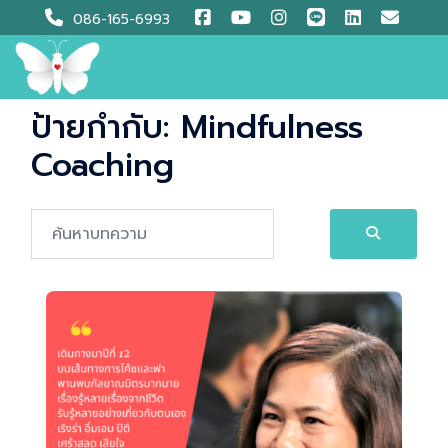
Skip
086-165-6993
to
content
ป้ายกำกับ:
Mindfulness
Coaching
Search…