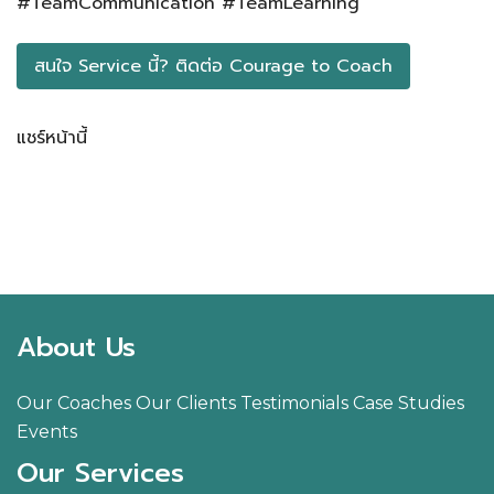
#TeamCommunication #TeamLearning
สนใจ Service นี้? ติดต่อ​ Courage to Coach
แชร์หน้านี้
Facebook
LINE
LinkedIn
Email
About Us
Our Coaches
Our Clients
Testimonials
Case Studies
Events
Our Services