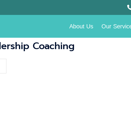
About Us
Our Servic
ership Coaching