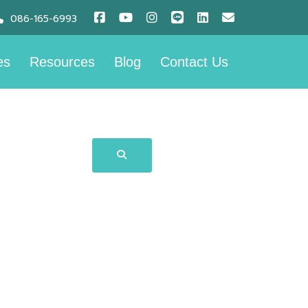
086-165-6993
es
Resources
Blog
Contact Us