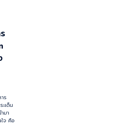
าร
m
ง
ิหาร
ประเด็น
ีนำมา
สนใจ คือ