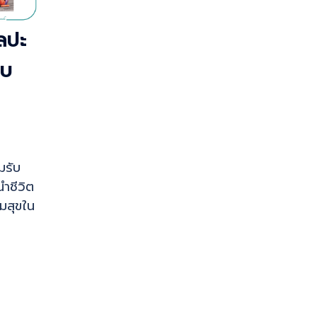
ลปะ
บบ
อมรับ
นำชีวิต
มสุขใน