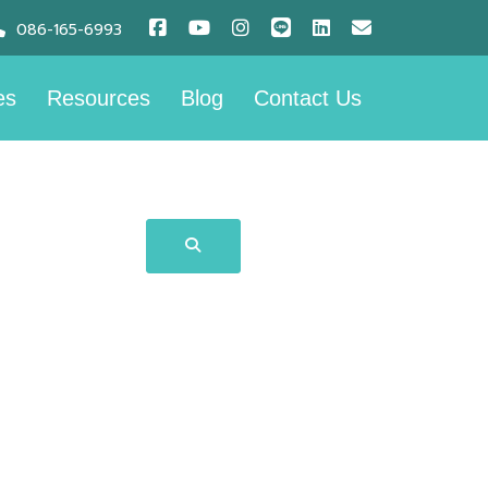
086-165-6993
es
Resources
Blog
Contact Us