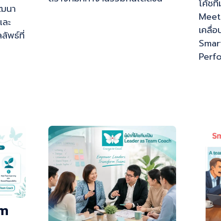
โค้ชท
ัฒนา
Meeti
และ
เคลื่อ
ัพธ์ที่
Smar
Perf
am