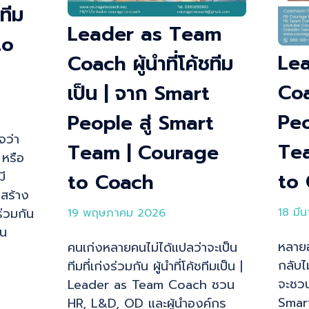
ทีม
Leader as Team
to
Le
Coach ผู้นำที่โค้ชทีม
Coa
เป็น | จาก Smart
Peo
People สู่ Smart
จว่า
Te
Team | Courage
หรือ
มี
to
to Coach
สร้าง
ร่วมกัน
18 มี
19 พฤษภาคม 2026
ัน
หลายอ
คนเก่งหลายคนไม่ได้แปลว่าจะเป็น
กลับไม
ทีมที่เก่งร่วมกัน ผู้นำที่โค้ชทีมเป็น |
จะชวน
Leader as Team Coach ชวน
Smar
HR, L&D, OD และผู้นำองค์กร