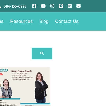
086-165-6993
es
Resources
Blog
Contact Us