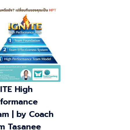
ITE High
rformance
am | by Coach
m Tasanee