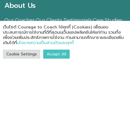
About Us
Our Coaches
Our Clients
Testimonials
Case Studies
เว็บไซต์ Courage to Coach ใช้คุกกี้ (Cookies) เพื่อมอบ
Events
ประสบการณ์การใช้งานที่ดีที่สุดบนเว็บแอปพลิเคชันให้แก่ท่าน รวมทั้ง
Our Services
เพื่อช่วยเพิ่มประสิทธิภาพการใช้งาน ท่านสามารถศึกษารายละเอียดเพิ่ม
เติมได้ที่
นโยบายความเป็นส่วนตัวและคุกกี้
Services for Corporate
Services for Coaches
Cookie Settings
Accept All
Resources
Books
Online Course
e-Books
Free Resources
Videos / Clips
Blog
Contact Us
© 2026 Courage to Coach, All rights reserved.
นโยบายความเป็นส่วนตัวและคุกกี้