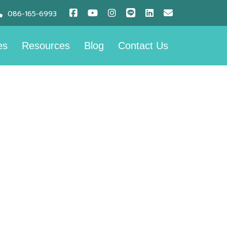
086-165-6993
es
Resources
Blog
Contact Us