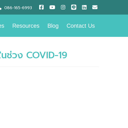
086-165-6993
es
Resources
Blog
Contact Us
ชในช่วง COVID-19