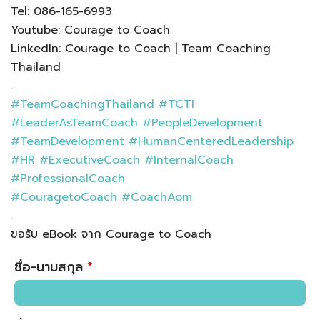
Tel: 086-165-6993
Youtube: Courage to Coach
LinkedIn: Courage to Coach | Team Coaching
Thailand
.
#TeamCoachingThailand
#TCTI
#LeaderAsTeamCoach
#PeopleDevelopment
#TeamDevelopment
#HumanCenteredLeadership
#HR
#ExecutiveCoach
#InternalCoach
#ProfessionalCoach
#CouragetoCoach
#CoachAom
.
ขอรับ eBook จาก Courage to Coach
ชื่อ-นามสกุล
*