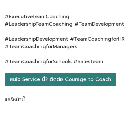
.
#ExecutiveTeamCoaching
#LeadershipTeamCoaching #TeamDevelopment
#LeadershipDevelopment #TeamCoachingforHR
#TeamCoachingforManagers
#TeamCoachingforSchools #SalesTeam
สนใจ Service นี้? ติดต่อ​ Courage to Coach
แชร์หน้านี้
Facebook
LINE
LinkedIn
Email