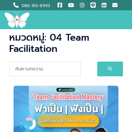
Skip
086-165-6993
to
content
หมวดหมู่:
04 Team
Facilitation
Search…