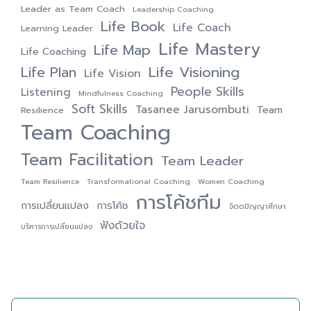
Leader as Team Coach
Leadership Coaching
Life Book
Life Coach
Learning Leader
Life Mastery
Life Map
Life Coaching
Life Visioning
Life Plan
Life Vision
People Skills
Listening
Mindfulness Coaching
Soft Skills
Tasanee Jarusombuti
Team
Resilience
Team Coaching
Team Facilitation
Team Leader
Team Resilience
Transformational Coaching
Women Coaching
การโค้ชทีม
การเปลี่ยนแปลง
การโค้ช
จิตตปัญญาศึกษา
ฟังด้วยใจ
บริหารการเปลี่ยนแปลง