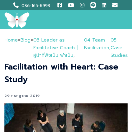
Skip
086-165-6993
to
content
Home
>
Blog
>
03 Leader as
04 Team
05
Facilitative Coach |
Facilitation
,
Case
ผู้นำที่ฟังเป็น ฟาเป็น​
,
Studies
Facilitation with Heart: Case
Study
29 กรกฎาคม 2019