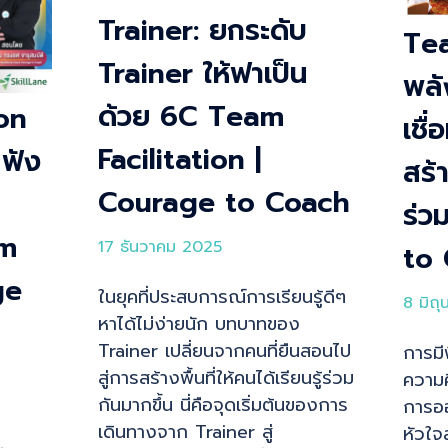
Trainer: ยกระดับ
Tea
Trainer ให้ฟาเป็น
พลั
ด้วย 6C Team
on
เชื่
Facilitation |
ฟัง
สร้
Courage to Coach
ร่ว
am
17 ธันวาคม 2025
to
ge
ในยุคที่ประสบการณ์การเรียนรู้ดีๆ
8 มิถ
หาได้ไม่ง่ายนัก บทบาทของ
Trainer เปลี่ยนจากคนที่ยืนสอนไป
การมี
สู่การสร้างพื้นที่ให้คนได้เรียนรู้ร่วม
ความค
กันมากขึ้น นี่คือจุดเริ่มต้นของการ
การอ
เดินทางจาก Trainer สู่
หัวใจ