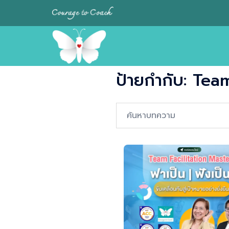
Skip
to
content
ป้ายกำกับ:
Team
Search…