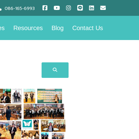
086-165-6993
es
Resources
Blog
Contact Us