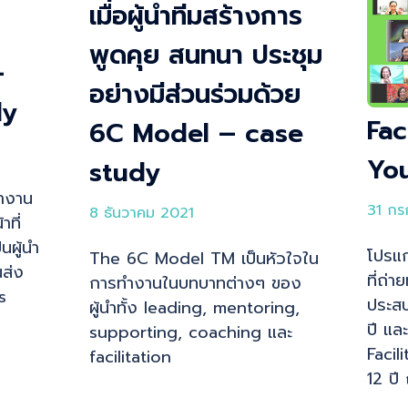
เมื่อผู้นำทีมสร้างการ
พูดคุย สนทนา ประชุม
–
อย่างมีส่วนร่วมด้วย
dy
Fac
6C Model – case
You
study
ทำงาน
31 กร
8 ธันวาคม 2021
าที่
นผู้นำ
โปรแก
The 6C Model TM เป็นหัวใจใน
นส่ง
ที่ถ่
การทำงานในบทบาทต่างๆ ของ
s
ประส
ผู้นำทั้ง leading, mentoring,
ปี แ
supporting, coaching และ
Facil
facilitation
12 ปี 