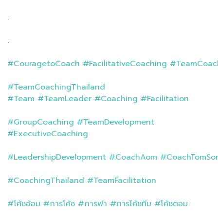
.
.
#CouragetoCoach
#FacilitativeCoaching
#TeamCoac
#TeamCoachingThailand
#Team
#TeamLeader
#Coaching
#Facilitation
#GroupCoaching
#TeamDevelopment
#ExecutiveCoaching
#LeadershipDevelopment
#CoachAom
#CoachTomSo
#CoachingThailand
#TeamFacilitation
#โค้ชอ้อม
#การโค้ช
#การฟา
#การโค้ชทีม
#โค้ชตอม