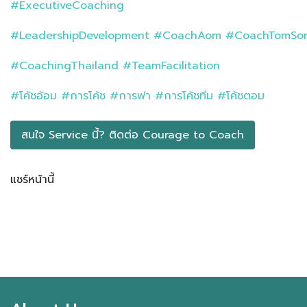
#ExecutiveCoaching
#LeadershipDevelopment
#CoachAom
#CoachTomSo
#CoachingThailand
#TeamFacilitation
#โค้ชอ้อม
#การโค้ช
#การฟา
#การโค้ชทีม
#โค้ชตอม
สนใจ Service นี้? ติดต่อ​ Courage to Coach
แชร์หน้านี้
Facebook
LINE
LinkedIn
Email