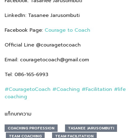
Facebook: Tasanee Jarusombuti
LinkedIn: Tasanee Jarusombuti
Facebook Page:
Courage to Coach
Official Line @couragetocoach
Email: couragetocoach@gmail.com
Tel: 086-165-6993
#CouragetoCoach
#Coaching
#Facilitation
#life
coaching
แท็กบทความ
COACHING PROFESSION
TASANEE JARUSOMBUTI
TEAM COACHING
TEAM FACILITATION