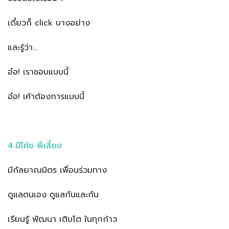
เดี๋ยวก็ click บางอย่าง
และรู้ว่า…
อ๋อ! เราชอบแบบนี้
อ๋อ! เค้าต้องการแบบนี้
4.มีโค้ช พี่เลี้ยง
มีกัลยาณมิตร เพื่อนร่วมทาง
ดูแลตนเอง ดูแลกันและกัน
เรียนรู้ พัฒนา เติบโต ในทุกก้าว