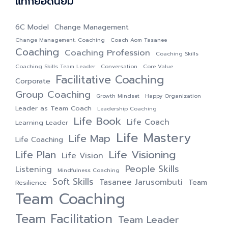
แท็กยอดนิยม
6C Model
Change Management
Change Management. Coaching
Coach Aom Tasanee
Coaching
Coaching Profession
Coaching Skills
Coaching Skills Team Leader
Conversation
Core Value
Facilitative Coaching
Corporate
Group Coaching
Growth Mindset
Happy Organization
Leader as Team Coach
Leadership Coaching
Life Book
Life Coach
Learning Leader
Life Mastery
Life Map
Life Coaching
Life Visioning
Life Plan
Life Vision
People Skills
Listening
Mindfulness Coaching
Soft Skills
Tasanee Jarusombuti
Team
Resilience
Team Coaching
Team Facilitation
Team Leader