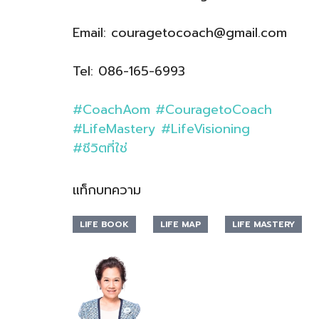
Email: couragetocoach@gmail.com
Tel: 086-165-6993
#
CoachAom
#
CouragetoCoach
#
LifeMastery
#
LifeVisioning
#
ชีวิตที่ใช่
แท็กบทความ
LIFE BOOK
LIFE MAP
LIFE MASTERY