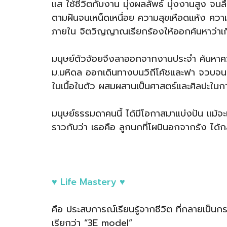
แส ใช้ชีวิตกับงาน มุ่งผลลัพธ์ มุ่งงานสูง จน
ตามฝันจนเหน็ดเหนื่อย ความสุขเหือดแห้ง ความส
ภายใน จิตวิญญาณเรียกร้องให้ออกค้นหาว่าเก
มนุษย์ตัวจ้อยจึงลาออกจากงานประจำ ค้นหาค
ม.มหิดล ออกเดินทางบนวิถีโค้ชและฟา จวบจนปี
ในเนื้อในตัว ผสมผสานเป็นศาสตร์และศิลปะใ
มนุษย์ธรรมดาคนนี้ ได้มีโอกาสมาแบ่งปัน แม้จะเล
ราวกับว่า เธอคือ ลูกนกที่โผบินอกจากรัง ได้ก
♥️ Life Mastery ♥️
คือ ประสบการณ์เรียนรู้จากชีวิต ที่กลายเป็นกร
เรียกว่า “3E model”