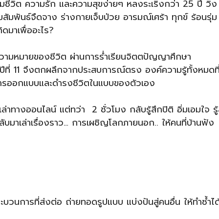
ลืมชีวิต ความรัก และความสุขง่ายๆ หลงระเริงกว่า 25 ปี วิ่ง
ัมพันธ์จืดจาง ร่างกายเจ็บป่วย อารมณ์เศร้า ทุกข์ ร้อนรุ่ม
ิดมาเพื่ออะไร?
วามหมายของชีวิต ผ่านการร่ำเรียนจิตตปัญญาศึกษา
ที่ 11 จึงตกผลึกจากประสบการณ์ตรง องค์ความรู้ทั้งหมดที่
นการออกแบบและดำรงชีวิตในแบบของตัวเอง
่าทางออนไลน์ แต่ทว่า 2 ชั่วโมง กลับรู้สึกปิติ อิ่มเอมใจ รู้
ลับมาเล่าเรื่องราว… การเผชิญโลกภายนอก.. ให้คนที่บ้านฟัง
ะบวนการที่ส่งต่อ ถ่ายทอดรูปแบบ แบ่งปันสู่คนอื่น ให้ทำซ้ำได