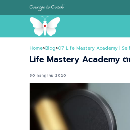
Skip
to
content
Home
>
Blog
>
07 Life Mastery Academy | Sel
Life Mastery Academy ตกผ
30 กรกฎาคม 2020