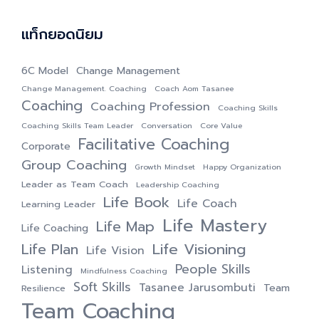
แท็กยอดนิยม
6C Model
Change Management
Change Management. Coaching
Coach Aom Tasanee
Coaching
Coaching Profession
Coaching Skills
Coaching Skills Team Leader
Conversation
Core Value
Facilitative Coaching
Corporate
Group Coaching
Growth Mindset
Happy Organization
Leader as Team Coach
Leadership Coaching
Life Book
Life Coach
Learning Leader
Life Mastery
Life Map
Life Coaching
Life Visioning
Life Plan
Life Vision
People Skills
Listening
Mindfulness Coaching
Soft Skills
Tasanee Jarusombuti
Team
Resilience
Team Coaching