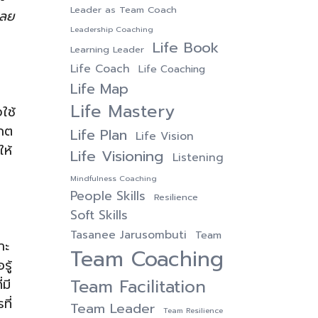
Leader as Team Coach
เลย
Leadership Coaching
Life Book
Learning Leader
Life Coach
Life Coaching
Life Map
Life Mastery
ใช้
งกต
Life Plan
Life Vision
ให้
Life Visioning
Listening
Mindfulness Coaching
People Skills
Resilience
Soft Skills
Tasanee Jarusombuti
Team
าะ
Team Coaching
รู้
Team Facilitation
มี
ที่
Team Leader
Team Resilience