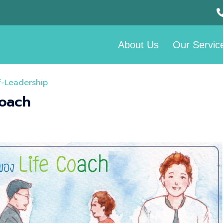
About Us
Our Servic
f-Leadership
Coach