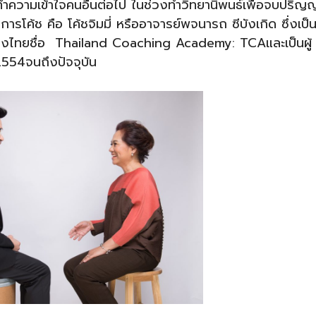
ะทำความเข้าใจคนอื่นต่อไป ในช่วงทำวิทยานิพนธ์เพื่อจบปริญ
ารโค้ช คือ โค้ชจิมมี่ หรืออาจารย์พจนารถ ซีบังเกิด ซึ่งเป็
ืองไทยชื่อ Thailand Coaching Academy: TCAและเป็นผู้
ี2554จนถึงปัจจุบัน