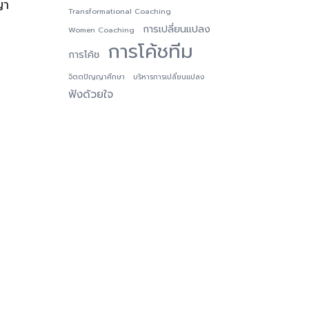
ญา
Transformational Coaching
น
การเปลี่ยนแปลง
Women Coaching
การโค้ชทีม
การโค้ช
จิตตปัญญาศึกษา
บริหารการเปลี่ยนแปลง
ฟังด้วยใจ