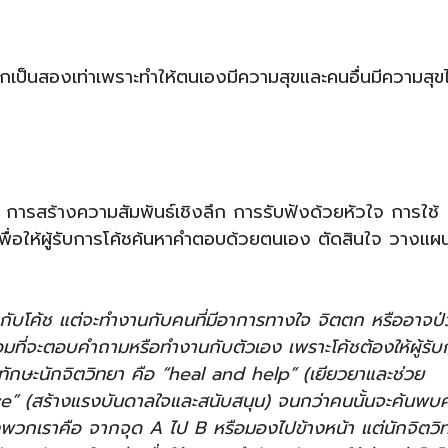
กเป็นสองเท่าเพราะทำให้ตนเองมีความสุขและคนอื่นมีความสุข
อ การสร้างความสัมพันธ์เชิงลึก การรับฟังด้วยหัวใจ การใช้
พื่อให้ผู้รับการโค้ชค้นหาคำตอบด้วยตนเอง ตัดสินใจ วางแผ
ๆ กับโค้ช แต่จะทำงานกับคนที่มีอาการทางใจ จิตตก หรืออาจป
้อมที่จะตอบคำถามหรือทำงานกับตัวเอง เพราะโค้ชต้องให้ผู้รับ
ษะนักจิตวิทยา คือ “heal and help” (เยียวยาและช่วย
ve” (สร้างแรงบันดาลใจและสนับสนุน) จนกว่าคนนั้นจะค้นพบ
งพวกเราคือ จากจุด A ไป B หรือมองไปข้างหน้า แต่นักจิตวิ