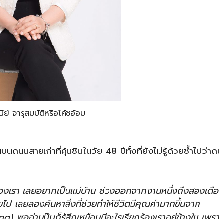
ีย์ จารุสมบัติหรือโค้ชอ้อม
ถนนสายเก่าที่คุ้นชินในวัย 48 ปีทั้งที่ยังไม่รู้ด้วยซ้ำไปว่า
ลกของเรา เลยอยากเป็นแม่บ้าน ช่วงออกจากงานหนึ่งถึงสองเดื
ป เลยลองค้นหาสิ่งที่ช่วยทำให้ชีวิตมีคุณค่ามากขึ้นจาก
g) พออ่านปุ๊บก็รู้สึกเหมือนมีอะไรเรียกร้องเราอยู่ข้างใน เพรา