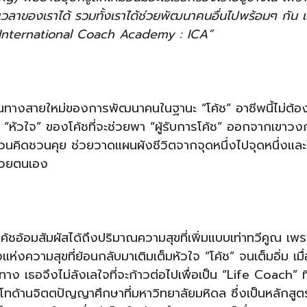
รเวลาของเราได้ รวมทั้งเราได้ช่วยพัฒนาคนอื่นไปพร้อมๆ กัน 
อ International Coach Academy : ICA”
เส้นทางสายใหม่ของการพัฒนาคนในฐานะ “โค้ช” อาชีพนี้ไม่ต้อง
“หัวใจ” ของโค้ชที่จะช่วยพา “ผู้รับการโค้ช” ออกจากเขาว
ี่ชวนคิดชวนคุย ช่วยวาดแผนผังชีวิตจากจุดหนึ่งไปจุดหนึ่งและ
ด้วยตนเอง
โค้ชอ้อมสัมผัสได้ถึงปริมาณความสุขที่เพิ่มแบบเท่าทวีคูณ เพร
่งความสุขที่ย้อนกลับมาเติมเต็มหัวใจ “โค้ช” จนเต็มอิ่ม เมื่อ
ง เธอจึงไม่ลังเลใจที่จะก้าวต่อไปเพื่อเป็น “Life Coach” ที่
ด้านจิตตปัญญาศึกษาที่มหาวิทยาลัยมหิดล ซึ่งเป็นหลักสูตร