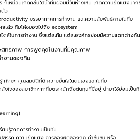
าร ก็เหมือนเกิดคลื่นใต้น้ำทีมย่อมมีวันห่างเหิน เกิดความขัดแย้งมากข
นตัว
productivity บรรยากาศการทำงาน และความสัมพันธ์ภายในทีม
ิกแล้ว ทีมโค้ชมองไปถึง ecosystem
 สไตล์ในการทำงาน ซึ่งแต่ละทีม แต่ละองค์กรย่อมมีความแตกต่างกัน
ระสิทธิภาพ การพูดคุยในงานที่มีคุณภาพ
ทำงานของทีม
รู้ ทักษะ คุณสมบัติที่ดี ความมั่นใจในตนเองและในทีม
งใจของสมาชิกหากทีมตระหนักถึงต้นทุนที่มีอยู่ นำมาใช้ย่อมเป็นท
learning)
เรียนรู้จากการทำงานเป็นทีม
อุปสรรค ความขัดแย้ง การลองผิดลองถูก คำชื่นชม หรือ