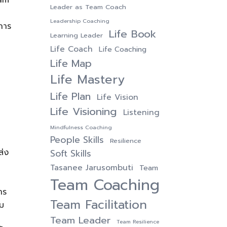
Leader as Team Coach
Leadership Coaching
งการ
Life Book
Learning Leader
Life Coach
Life Coaching
Life Map
Life Mastery
Life Plan
Life Vision
Life Visioning
Listening
Mindfulness Coaching
People Skills
Resilience
ส่ง
Soft Skills
Tasanee Jarusombuti
Team
Team Coaching
าร
Team Facilitation
ุม
Team Leader
Team Resilience