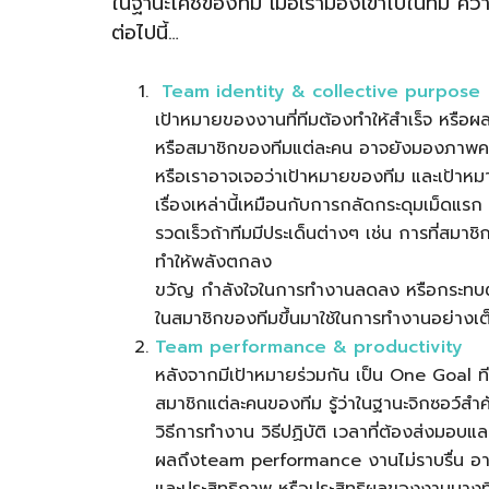
ในฐานะโค้ชของทีม เมื่อเรามองเข้าไปในทีม ควา
ต่อไปนี้…
Team identity & collective purpose
เป้าหมายของงานที่ทีมต้องทำให้สำเร็จ หรือผล
หรือสมาชิกของทีมแต่ละคน อาจยังมองภาพค
หรือเราอาจเจอว่าเป้าหมายของทีม และเป้าห
เรื่องเหล่านี้เหมือนกับการกลัดกระดุมเม็ดแรก เ
รวดเร็วถ้าทีมมีประเด็นต่างๆ เช่น การที่สมา
ทำให้พลังตกลง
ขวัญ กำลังใจในการทำงานลดลง หรือกระทบต่
ในสมาชิกของทีมขึ้นมาใช้ในการทำงานอย่างเต็
Team performance & productivity
หลังจากมีเป้าหมายร่วมกัน เป็น One Goal ทีม
สมาชิกแต่ละคนของทีม รู้ว่าในฐานะจิกซอว์สำค
วิธีการทำงาน วิธีปฏิบัติ เวลาที่ต้องส่งมอบ
ผลถึงteam performance งานไม่ราบรื่น อา
และประสิทธิภาพ หรือประสิทธิผลของงานบางที