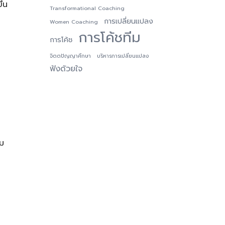
ึ้น
Transformational Coaching
การเปลี่ยนแปลง
Women Coaching
การโค้ชทีม
การโค้ช
จิตตปัญญาศึกษา
บริหารการเปลี่ยนแปลง
ฟังด้วยใจ
ีม