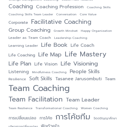
Coaching
Coaching Profession
Coaching Skills
Coaching Skills Team Leader
Conversation
Core Value
Facilitative Coaching
Corporate
Group Coaching
Growth Mindset
Happy Organization
Leader as Team Coach
Leadership Coaching
Life Book
Life Coach
Learning Leader
Life Mastery
Life Map
Life Coaching
Life Visioning
Life Plan
Life Vision
People Skills
Listening
Mindfulness Coaching
Soft Skills
Tasanee Jarusombuti
Team
Resilience
Team Coaching
Team Facilitation
Team Leader
Team Resilience
Transformational Coaching
Women Coaching
การโค้ชทีม
การเปลี่ยนแปลง
การโค้ช
จิตตปัญญาศึกษา
ฟังด้วยใจ
บริหารการเปลี่ยนแปลง