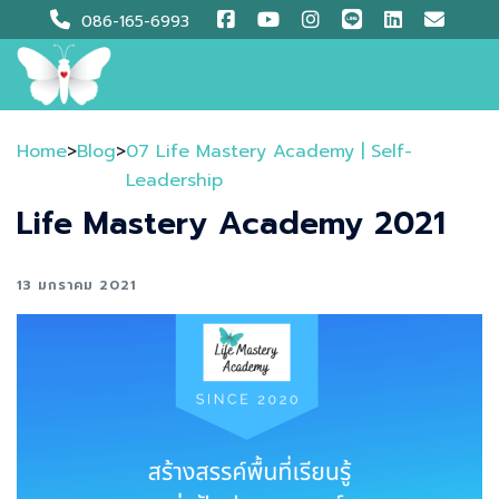
Skip
086-165-6993
to
content
Home
>
Blog
>
07 Life Mastery Academy | Self-
Leadership
Life Mastery Academy 2021
13 มกราคม 2021