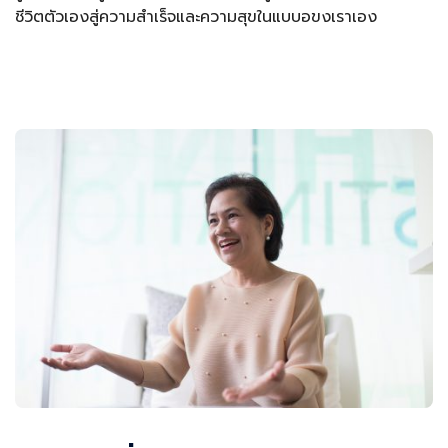
ชีวิตตัวเองสู่ความสำเร็จและความสุขในแบบอขงเราเอง