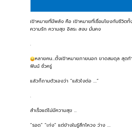
เป้าหมายที่มีพลัง คือ เป้าหมายที่เชื่อมโยงกับชีวิ
ความรัก ความสุข อิสระ สงบ มั่นคง
.
หลายคน…ตั้งเป้าหมายภายนอก ขาดสมดุล สุดท้ายได้ผ
ฟินน์ ชั่วครู่
แล้วก็ถามตัวเองว่า “แล้วไงต่อ ….”
.
สำเร็จแต่ไม่มีความสุข …
“รอด” “เก่ง” แต่ข้างในรู้สึกโหวง ว่าง ….