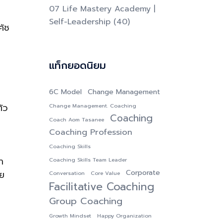
07 Life Mastery Academy |
Self-Leadership
(40)
ค้ช
แท็กยอดนิยม
6C Model
Change Management
ตัว
Change Management. Coaching
Coaching
Coach Aom Tasanee
Coaching Profession
Coaching Skills
า
Coaching Skills Team Leader
Corporate
วย
Conversation
Core Value
Facilitative Coaching
Group Coaching
Growth Mindset
Happy Organization