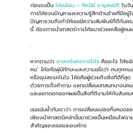
ก่อนจะเป็น
โค้ชอ้อม – ทัศนีย์ จารุสมบัติ
ในวันน
การโค้ชจนปัญหาและความรู้สึกด้านร้ายที่มีอยู
ปัญหารวมถึงทำให้เธอมีความสัมพันธ์ที่ดีกับครอ
นี้ ต้องการนำศาสตร์การโค้ชมาช่วยเหลือผู้คนเห
.
หากถามว่า
ศาสตร์แห่งการโค้ช
คืออะไร โค้ชอ
คน’
โค้ชคือผู้มีทักษะและความเชื่อว่า คนทุกคนล
หรืออุปสรรคในใจ โค้ชคือผู้ช่วยดึงสิ่งที่ดีที่
ด้วยการตั้งคำถาม แลกเปลี่ยนบทสนทนาจนคนผู้
และออกดอกออกผลเป็นสิ่งที่ดีงามให้กับสังคมน
เธอเน้นย้ำกับเราว่า การเปลี่ยนแปลงทั้งหมดของ
เพียงนำศาสตร์เหล่านั้นมาช่วยเป็นเหมือนไฟฉายชี
สำคัญของเธอและองค์กร