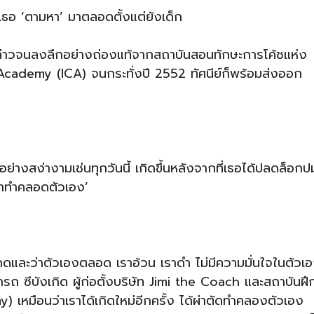
่งที่เธอ ‘ตามหา’ มาตลอดตั้งแต่ยังเด็ก
กล่าวจนลงลึกอย่างถ่องแท้จากสถาบันสอนทักษะการโค้ชแห่ง
cademy (ICA) จนกระทั่งปี 2552 ทัศนีย์ก็พร้อมส่งออก
ินอย่างสง่างามเช่นทุกวันนี้ เกิดขึ้นหลังจากที่เธอได้ปลดล็อกป
‘ผ่าทำคลอดตัวเอง’
งกดและว่าตัวเองตลอด เราอ้วน เราดำ ไม่มีความมั่นใจในตัวเ
 พจนารถ ซีบังเกิด ผู้ก่อตั้งบริษัท Jimi the Coach และสถาบันฝึ
หมือนว่าเราได้เกิดใหม่อีกครั้ง ได้ผ่าตัดทำคลองตัวเอง