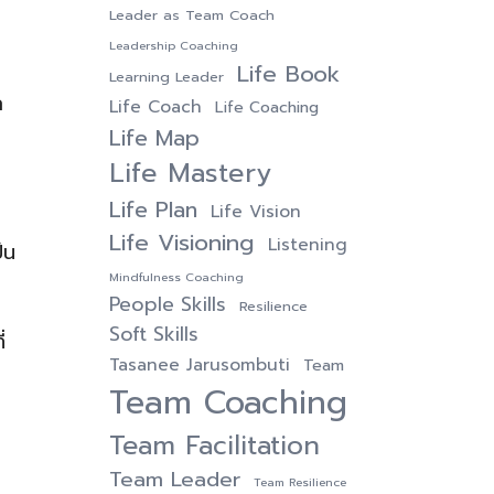
Leader as Team Coach
Leadership Coaching
Life Book
Learning Leader
ก
Life Coach
Life Coaching
Life Map
Life Mastery
Life Plan
Life Vision
Life Visioning
Listening
็น
Mindfulness Coaching
People Skills
Resilience
Soft Skills
่
Tasanee Jarusombuti
Team
Team Coaching
Team Facilitation
Team Leader
Team Resilience